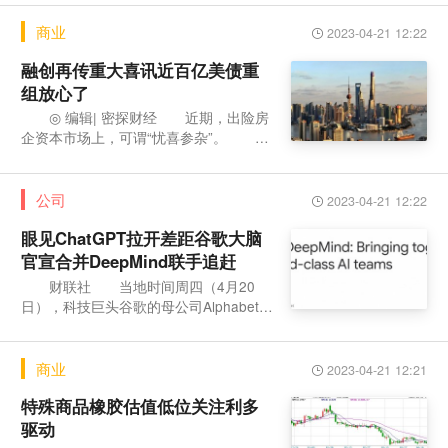
警告称，投资
商业
2023-04-21 12:22
融创再传重大喜讯近百亿美债重
组放心了
◎ 编辑| 密探财经 近期，出险房
企资本市场上，可谓“忧喜参杂”。 比
如，“闽系千亿”中梁控股，近日两笔合计
4.24亿
公司
2023-04-21 12:22
眼见ChatGPT拉开差距谷歌大脑
官宣合并DeepMind联手追赶
财联社 当地时间周四（4月20
日），科技巨头谷歌的母公司Alphabet首
席执行官桑达尔·皮查伊在官网发文宣
布，公司将合并“
商业
2023-04-21 12:21
特殊商品橡胶估值低位关注利多
驱动