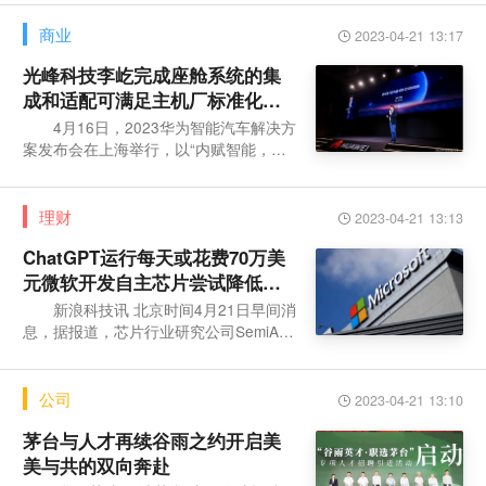
届广西高端绿
商业
2023-04-21 13:17
光峰科技李屹完成座舱系统的集
成和适配可满足主机厂标准化或
创新化需求
4月16日，2023华为智能汽车解决方
案发布会在上海举行，以“内赋智能，焕
发新生”为主题，正式发布ADS 2.0高阶智
能驾驶系统及
理财
2023-04-21 13:13
ChatGPT运行每天或花费70万美
元微软开发自主芯片尝试降低成
本
新浪科技讯 北京时间4月21日早间消
息，据报道，芯片行业研究公司SemiAna
lysis首席分析师迪伦·帕特尔（Dylan Pate
l）表示，
公司
2023-04-21 13:10
茅台与人才再续谷雨之约开启美
美与共的双向奔赴