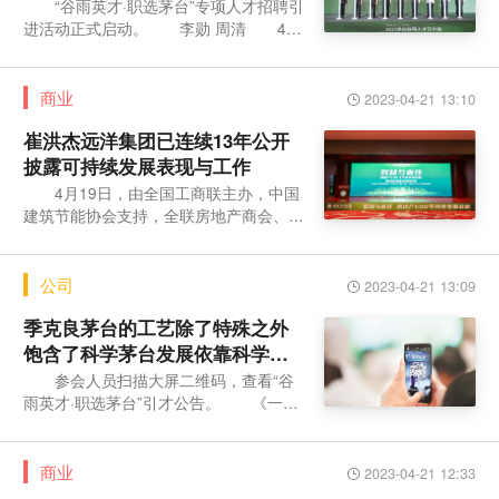
“谷雨英才·职选茅台”专项人才招聘引
进活动正式启动。 李勋 周清 4月
20日，谷雨时节，阳光正好，赤水河畔洒
满了金灿
商业
2023-04-21 13:10
崔洪杰远洋集团已连续13年公开
披露可持续发展表现与工作
4月19日，由全国工商联主办，中国
建筑节能协会支持，全联房地产商会、中
联慕尼（北京）国际会展有限公司承办的
第55期德胜门
公司
2023-04-21 13:09
季克良茅台的工艺除了特殊之外
饱含了科学茅台发展依靠科学更
需要懂科学的人才
参会人员扫描大屏二维码，查看“谷
雨英才·职选茅台”引才公告。 《一抹
从历史中走来的人才绿茵》诗歌朗诵。
参会嘉宾
商业
2023-04-21 12:33