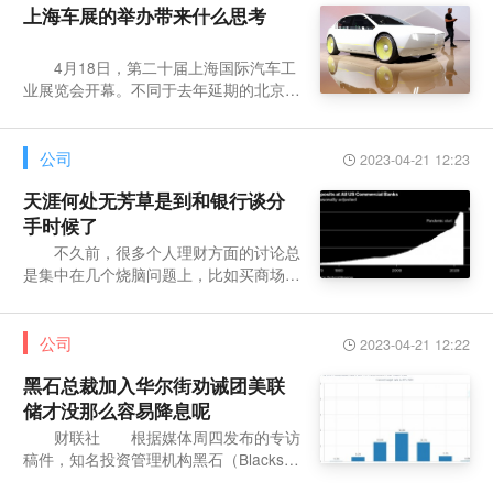
上海车展的举办带来什么思考
4月18日，第二十届上海国际汽车工
业展览会开幕。不同于去年延期的北京车
展、被迫中断的成都车展和匆忙筹备的广
州车展，这是
公司
2023-04-21 12:23
天涯何处无芳草是到和银行谈分
手时候了
不久前，很多个人理财方面的讨论总
是集中在几个烧脑问题上，比如买商场视
频游戏店的股票可以增加我的养老金吗？
那个猿数字头
公司
2023-04-21 12:22
黑石总裁加入华尔街劝诫团美联
储才没那么容易降息呢
财联社 根据媒体周四发布的专访
稿件，知名投资管理机构黑石（Blacksto
ne）总裁兼首席运营官乔纳森·格雷明确