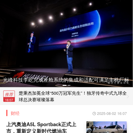
光峰科技李屹完成座舱系统的集成和适配可满足主机厂标
楚秉杰加冕全球“500万冠军先生”！独牙传奇中式九球全
准化或创新化需求
推荐
球总决赛璀璨落幕
16:07
财经
2025-08-02 16:07
上汽奥迪A5L Sportback正式上市，重新定义新时代燃
油车
上汽奥迪A5L Sportback正式上
市，重新定义新时代燃油车