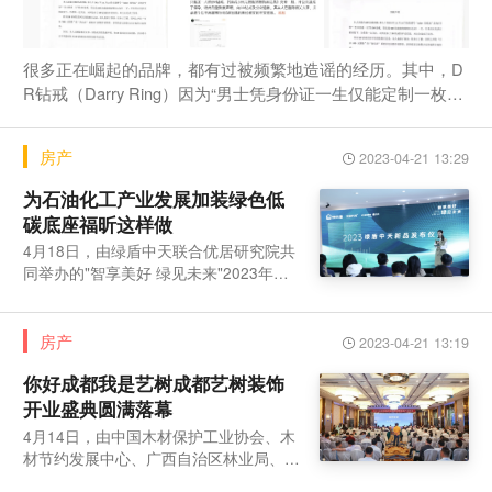
很多正在崛起的品牌，都有过被频繁地造谣的经历。其中，D
R钻戒（Darry Ring）因为“男士凭身份证一生仅能定制一枚求
婚钻戒，且定制记录终身不能删除及修改”的定制规则，一直
备受讨论。近两年，他们一直面临着“500元就能删除购买记
房产
2023-04-21 13:29
录”的传闻。笔者对此事也曾抱着将信
为石油化工产业发展加装绿色低
碳底座福昕这样做
4月18日，由绿盾中天联合优居研究院共
同举办的"智享美好 绿见未来"2023年绿
盾中天新品发布会在山东临朐门窗博览城
圆满落幕。中国
房产
2023-04-21 13:19
你好成都我是艺树成都艺树装饰
开业盛典圆满落幕
4月14日，由中国木材保护工业协会、木
材节约发展中心、广西自治区林业局、自
治区工信厅、玉林市政府联合主办的第三