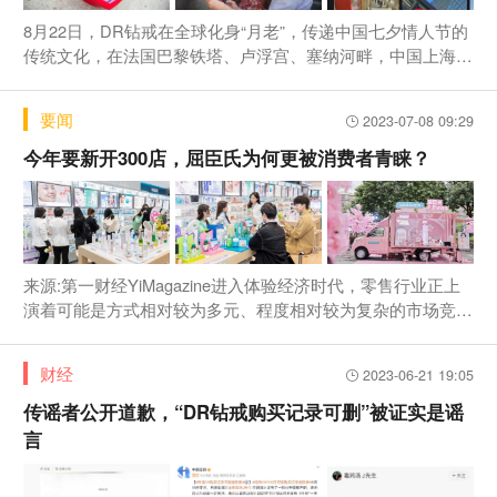
8月22日，DR钻戒在全球化身“月老”，传递中国七夕情人节的
传统文化，在法国巴黎铁塔、卢浮宫、塞纳河畔，中国上海、
南京、深圳等多地设置了应急玫瑰，鼓励年轻情侣们在七夕情
人节这天，勇敢向自己的爱人表达爱意。法国人民对中国七夕
要闻
2023-07-08 09:29
情人节更是乐此不彼，纷纷打卡领应
今年要新开300店，屈臣氏为何更被消费者青睐？
来源:第一财经YiMagazine进入体验经济时代，零售行业正上
演着可能是方式相对较为多元、程度相对较为复杂的市场竞
争。一方面是渠道和营销的变化，线上购买渠道更加多元，从
传统电商迭代至兴趣电商，渠道与营销相结合，大幅提升了消
财经
2023-06-21 19:05
费者购物体验，单一的价格战已经失效，
传谣者公开道歉，“DR钻戒购买记录可删”被证实是谣
言