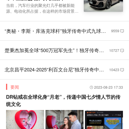
当前，汽车行业的聚光灯几乎都被新能
“奥秘・李斯・库洛克球杆”独牙传奇中式九球临海大师
源、电动化所占据，在这样的市场背景
赛开幕式
下，上汽奥迪于8月1日推出了一款引人注
目的燃油车型——全新上汽奥迪A5L Spo
楚秉杰加冕全球“500万冠军先生”！独牙传奇中式九球全
rtback，新车以25.99万元起的售价正式
“奥秘・李斯・库洛克球杆”独牙传奇中式九球临海大师赛开幕式
9559
球总决赛璀璨落幕
进入市场，并在上市后90天内为选购豪华
型、尊享quattro型、智领型及智领quattr
o型
上汽奥迪A5L Sportback正式上市，重新定义新时代燃
楚秉杰加冕全球“500万冠军先生”！独牙传奇中式九球全球总决赛璀璨落幕
10727
油车
北京昌平2024-2025“利百文台尼”独牙传奇中式九球国际巡回赛全球总决赛盛大启幕！冠军500万
10423
要闻
2023-08-23 17:33
DR钻戒在全球化身“月老”，传递中国七夕情人节的传
统文化